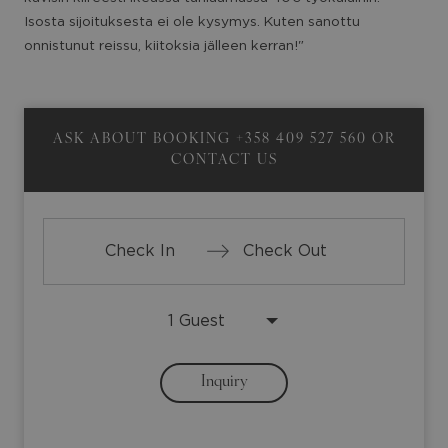
Isosta sijoituksesta ei ole kysymys. Kuten sanottu
onnistunut reissu, kiitoksia jälleen kerran!"
ASK ABOUT BOOKING
+358 409 527 560
OR
CONTACT US
Press
Press
the
the
down
down
arrow
arrow
Inquiry
key
key
to
to
interact
interact