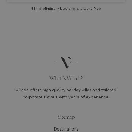
with
with
48h preliminary booking is always free
the
the
calendar
calendar
and
and
select
select
a
a
date.
date.
Press
Press
the
the
question
question
mark
mark
What Is Villada?
key
key
to
to
Villada offers high quality holiday villas and tailored
get
get
corporate travels with years of experience.
the
the
keyboard
keyboard
shortcuts
shortcuts
Sitemap
for
for
Destinations
changing
changing