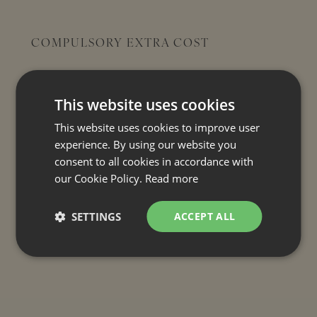
COMPULSORY EXTRA COST
OPTIONAL EXTRA SERVICE
This website uses cookies
INCLUDED
This website uses cookies to improve user
experience. By using our website you
Final cleaning
consent to all cookies in accordance with
Air conditioning
our Cookie Policy.
Read more
Internet connection
SETTINGS
ACCEPT ALL
Bed linen and bath towels