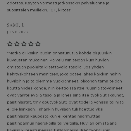
odottaa. Käytän varmasti jatkossakin palveluanne ja
suosittelen muillekin. 10+, kiitos!"
SAMI, J.
JUNE 2023
"Matka oli kaikin puolin onnistunut ja kohde oli juurikin
kuvausten mukainen. Palvelu niin teidän kuin huvilan
omistajan puolelta kiitettävällä tasolla. Jos yhden
kehityskohteen mainitsen, joka pätee lähes kaikkiin näihin
huviloihin joita olemme vuokranneet, olikohan tämä teidän
kautta viides kohde, niin keittiöissä itse ruuanlaittovälineet
ovat vaihtelevalla tasolla ja lähes aina itse työkalut (kauhat,
paistinlastat, tmv aputyökalut) ovat todella vähissä tai niitä
ei ole lainkaan. Tähänkin huvilaan tuli haettua yksi
paistinlasta kaupasta kun ei kehtaa naarmuttaa
paistinpannua haarukoilla tai veitsillä. Huvilan omistajana
kävisin kiireesti ikeassa tuhlaamassa 40€ työkaluihin.