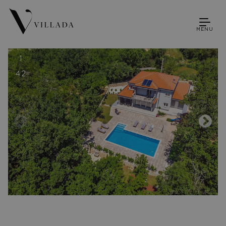
MENU
1
42