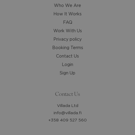
dates.
dates.
Who We Are
How It Works
FAQ
Work With Us
Privacy policy
Booking Terms
Contact Us
Login
Sign Up
Contact Us
Villada Ltd
info@villada.fi
+358 409 527 560