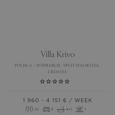
Villa
Krivo
POLJICA / PODBABLJE
,
SPLIT-DALMATIA
,
CROATIA
1 960 - 4 151
€ / WEEK
10
5
4
+1
1